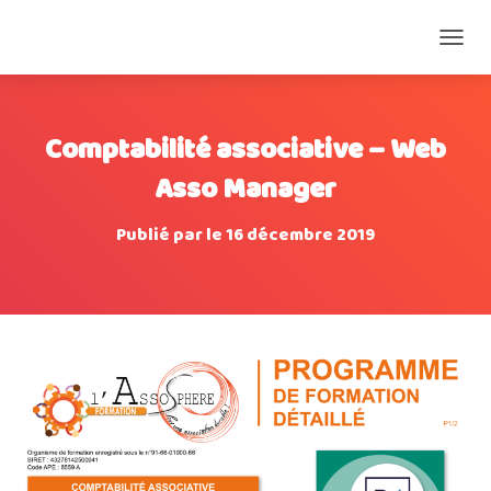
D
É
P
L
Comptabilité associative – Web
I
E
Asso Manager
R
L
A
Publié par
le
16 décembre 2019
N
A
V
I
G
A
T
I
O
N