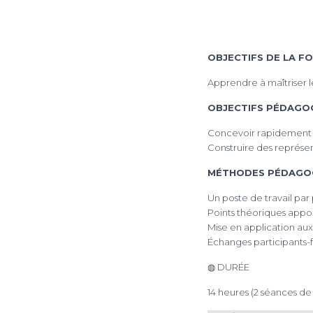
OBJECTIFS DE LA F
Apprendre à maîtriser l
OBJECTIFS PÉDAGO
Concevoir rapidement d
Construire des représe
MÉTHODES PÉDAGO
Un poste de travail pa
Points théoriques appo
Mise en application aux
Échanges participants
◍ DURÉE
14 heures (2 séances de