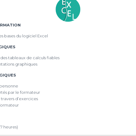
ORMATION
es bases du logiciel Excel
GIQUES
es tableaux de calculs fiables
ntations graphiques
GIQUES
r personne
rtés par le formateur
 travers d’exercices
-formateur
 7 heures)